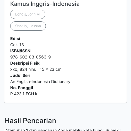
Kamus Inggris-Indonesia
Echols, John M.
Shadily, Hassan
Edisi
Cet. 13
ISBN/ISSN
978-602-03-0563-9
Deskripsi Fisik
xxx, 824 hlm. ; 15 x 23 cm
Judul Seri
An English-Indonesia Dictionary
No. Panggil
R 423.1 ECH k
Hasil Pencarian
Ditemukan
1
dari pencarian Anda melalui kata kunci:
Subjek :