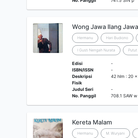
No. Panggil
741.5 SIN p
Wong Jawa Ilang Jaw
Hermanu
Hari Budiono
I Gusti Nengah Nurata
Putut
Edisi
-
ISBN/ISSN
-
Deskripsi
42 hlm : 20 
Fisik
Judul Seri
-
No. Panggil
708.1 SAW w
Kereta Malam
Hermanu
M. Wuryani