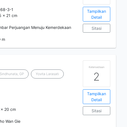
68-3-1
Tampilkan
,5 x 21 cm
Detail
ambar Perjuangan Menuju Kemerdekaan
Sitasi
D m
Ketersediaan
2
Sindhunata, GP
Yovita Larasati
Tampilkan
Detail
5 x 20 cm
Sitasi
Kho Wan Gie