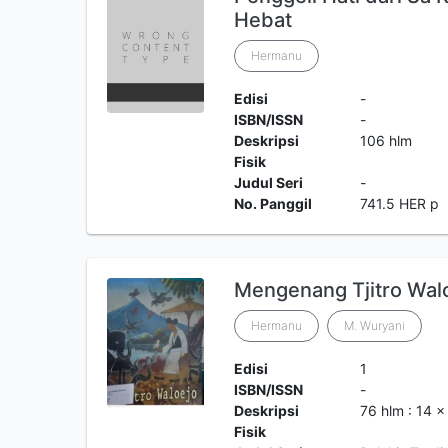
Hebat
Hermanu
Edisi
-
ISBN/ISSN
-
Deskripsi
106 hlm
Fisik
Judul Seri
-
No. Panggil
741.5 HER p
Mengenang Tjitro Wal
Hermanu
M. Wuryani
Edisi
1
ISBN/ISSN
-
Deskripsi
76 hlm : 14 x
Fisik