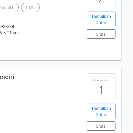
wan, dkk
ITMC
Tampilkan
Detail
892-3-9
,5 x 21 cm
Sitasi
ndiri
Ketersediaan
1
Tampilkan
Detail
Sitasi