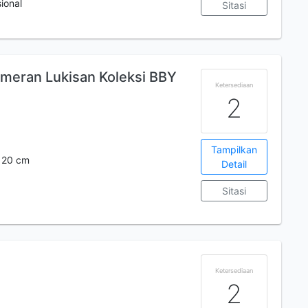
sional
Sitasi
meran Lukisan Koleksi BBY
Ketersediaan
2
Tampilkan
x 20 cm
Detail
Sitasi
Ketersediaan
2