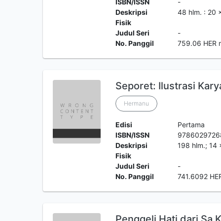
ISBN/ISSN
-
Deskripsi
48 hlm. : 20 
Fisik
Judul Seri
-
No. Panggil
759.06 HER 
Seporet: Ilustrasi Kar
Hermanu
Edisi
Pertama
ISBN/ISSN
9786029726
Deskripsi
198 hlm.; 14
Fisik
Judul Seri
-
No. Panggil
741.6092 HE
Penggeli Hati dari Sa