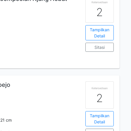
Ketersediaan
2
Tampilkan
Detail
Sitasi
oejo
Ketersediaan
2
Tampilkan
 21 cm
Detail