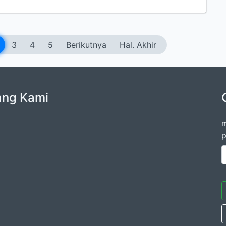
3
4
5
Berikutnya
Hal. Akhir
ang Kami
m
p