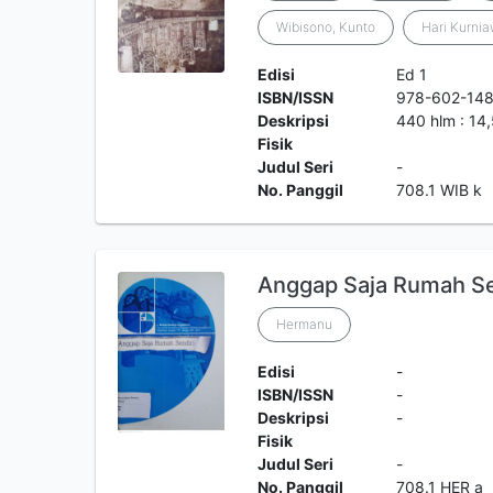
Wibisono, Kunto
Hari Kurnia
Edisi
Ed 1
ISBN/ISSN
978-602-14
Deskripsi
440 hlm : 14
Fisik
Judul Seri
-
No. Panggil
708.1 WIB k
Anggap Saja Rumah Se
Hermanu
Edisi
-
ISBN/ISSN
-
Deskripsi
-
Fisik
Judul Seri
-
No. Panggil
708.1 HER a