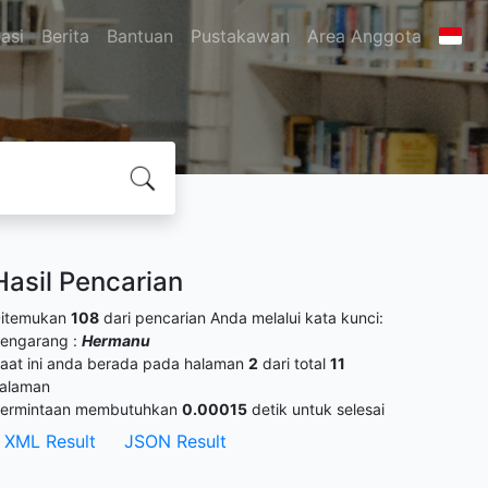
asi
Berita
Bantuan
Pustakawan
Area Anggota
Hasil Pencarian
itemukan
108
dari pencarian Anda melalui kata kunci:
engarang :
Hermanu
aat ini anda berada pada halaman
2
dari total
11
alaman
ermintaan membutuhkan
0.00015
detik untuk selesai
XML Result
JSON Result