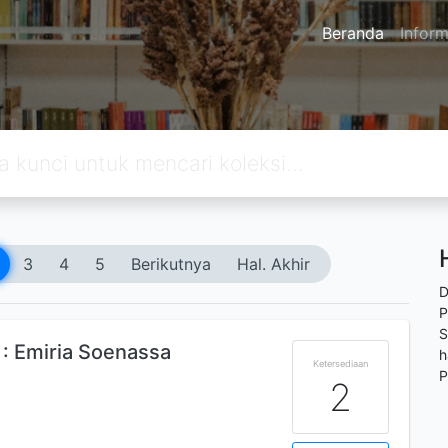
Beranda
Inform
3
4
5
Berikutnya
Hal. Akhir
D
P
S
 : Emiria Soenassa
h
Ketersediaan
P
2