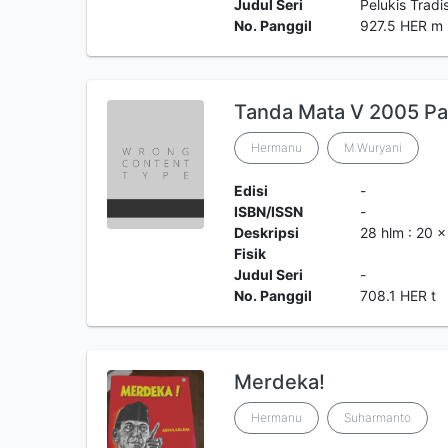
Judul Seri
Pelukis Tradi
No. Panggil
927.5 HER m
Tanda Mata V 2005 Pa
Hermanu
M.Wuryani
Edisi
-
ISBN/ISSN
-
Deskripsi
28 hlm : 20 
Fisik
Judul Seri
-
No. Panggil
708.1 HER t
Merdeka!
Hermanu
Suharmanto