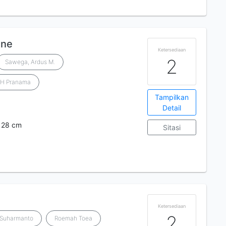
ane
Ketersediaan
2
Sawega, Ardus M.
 H Pranama
Tampilkan
Detail
x 28 cm
Sitasi
Ketersediaan
2
Suharmanto
Roemah Toea