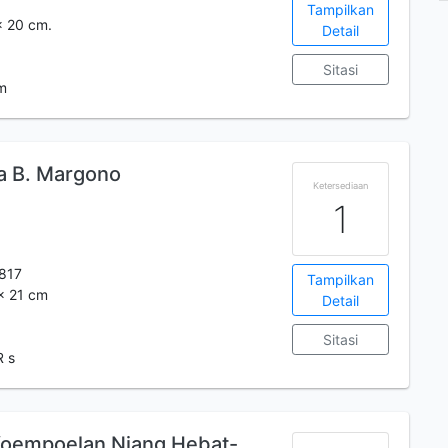
Tampilkan
x 20 cm.
Detail
Sitasi
m
ya B. Margono
Ketersediaan
1
817
Tampilkan
 x 21 cm
Detail
Sitasi
R s
 Koempoelan Njang Hebat-