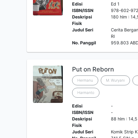
Edisi
Ed 1
ISBN/ISSN
978-602-972
Deskripsi
180 hlm : 14
Fisik
Judul Seri
Cerita Berg
RI
No. Panggil
959.803 AB
Put on Reborn
Hermanu
M. Wuryani
Harmanto
Edisi
-
ISBN/ISSN
-
Deskripsi
88 hlm : 14,
Fisik
Judul Seri
Komik Strip 