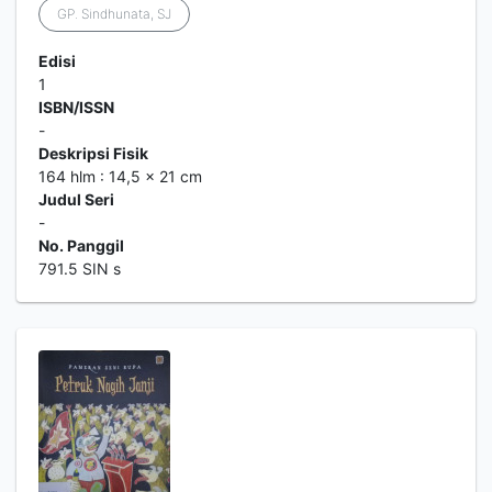
GP. Sindhunata, SJ
Edisi
1
ISBN/ISSN
-
Deskripsi Fisik
164 hlm : 14,5 x 21 cm
Judul Seri
-
No. Panggil
791.5 SIN s