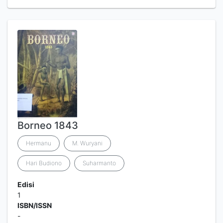
Borneo 1843
Hermanu
M. Wuryani
Hari Budiono
Suharmanto
Edisi
1
ISBN/ISSN
-