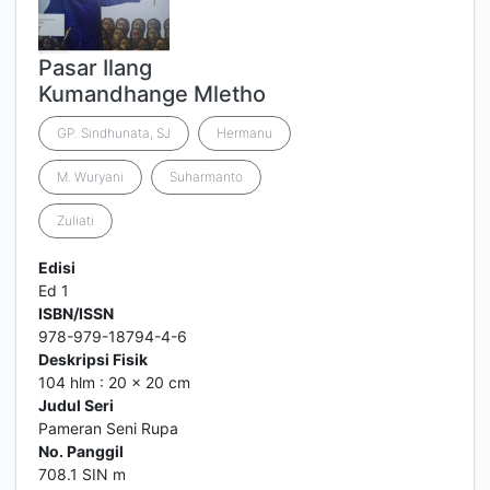
Pasar Ilang
Kumandhange Mletho
GP. Sindhunata, SJ
Hermanu
M. Wuryani
Suharmanto
Zuliati
Edisi
Ed 1
ISBN/ISSN
978-979-18794-4-6
Deskripsi Fisik
104 hlm : 20 x 20 cm
Judul Seri
Pameran Seni Rupa
No. Panggil
708.1 SIN m