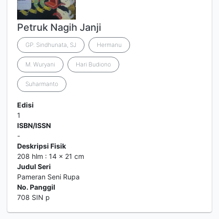
Petruk Nagih Janji
GP. Sindhunata, SJ
Hermanu
M. Wuryani
Hari Budiono
Suharmanto
Edisi
1
ISBN/ISSN
-
Deskripsi Fisik
208 hlm : 14 x 21 cm
Judul Seri
Pameran Seni Rupa
No. Panggil
708 SIN p