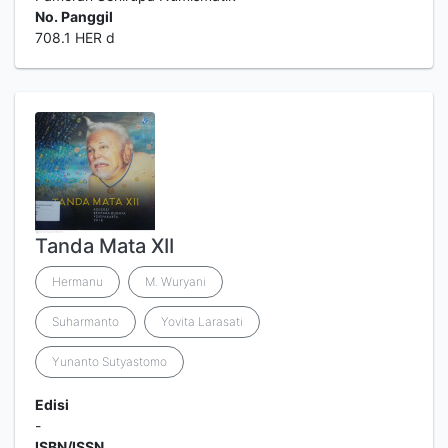
No. Panggil
708.1 HER d
Tanda Mata XII
Hermanu
M. Wuryani
Suharmanto
Yovita Larasati
Yunanto Sutyastomo
Edisi
-
ISBN/ISSN