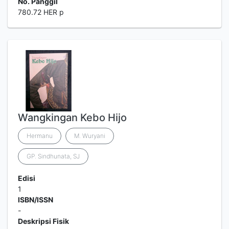
No. Panggil
780.72 HER p
Wangkingan Kebo Hijo
Hermanu
M. Wuryani
GP. Sindhunata, SJ
Edisi
1
ISBN/ISSN
-
Deskripsi Fisik