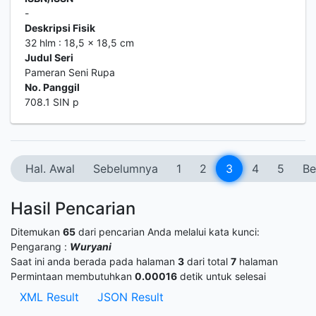
-
Deskripsi Fisik
32 hlm : 18,5 x 18,5 cm
Judul Seri
Pameran Seni Rupa
No. Panggil
708.1 SIN p
Hal. Awal
Sebelumnya
1
2
3
4
5
Be
Hasil Pencarian
Ditemukan
65
dari pencarian Anda melalui kata kunci:
Pengarang :
Wuryani
Saat ini anda berada pada halaman
3
dari total
7
halaman
Permintaan membutuhkan
0.00016
detik untuk selesai
XML Result
JSON Result