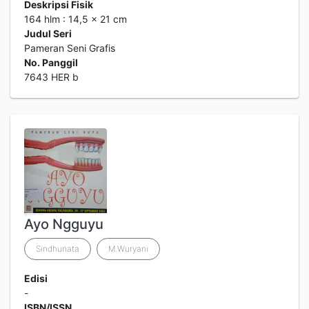
Deskripsi Fisik
164 hlm : 14,5 x 21 cm
Judul Seri
Pameran Seni Grafis
No. Panggil
7643 HER b
Ayo Ngguyu
Sindhunata
M.Wuryani
Edisi
-
ISBN/ISSN