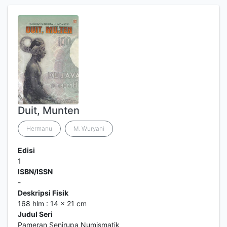
Duit, Munten
Hermanu
M. Wuryani
Edisi
1
ISBN/ISSN
-
Deskripsi Fisik
168 hlm : 14 x 21 cm
Judul Seri
Pameran Senirupa Numismatik