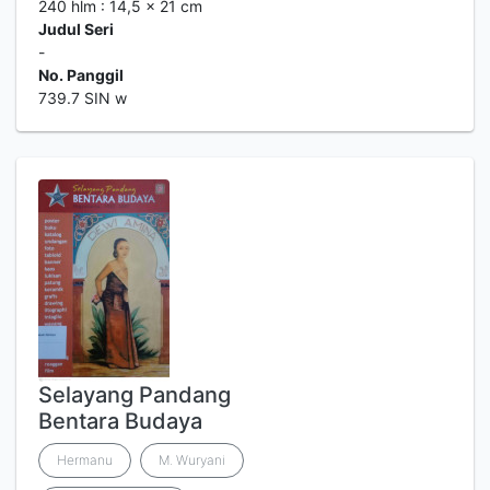
240 hlm : 14,5 x 21 cm
Judul Seri
-
No. Panggil
739.7 SIN w
Selayang Pandang
Bentara Budaya
Hermanu
M. Wuryani