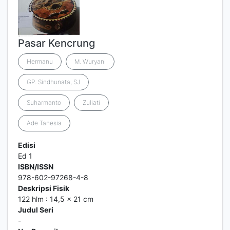
Pasar Kencrung
Hermanu
M. Wuryani
GP. Sindhunata, SJ
Suharmanto
Zuliati
Ade Tanesia
Edisi
Ed 1
ISBN/ISSN
978-602-97268-4-8
Deskripsi Fisik
122 hlm : 14,5 x 21 cm
Judul Seri
-