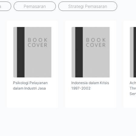
a
Pemasaran
Strategi Pemasaran
Psikologi Pelayanan
Indonesia dalam Krisis
Ach
dalam Industri Jasa
1997-2002
Thr
Ser