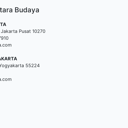
tara Budaya
RTA
, Jakarta Pusat 10270
7910
a.com
AKARTA
, Yogyakarta 55224
a.com