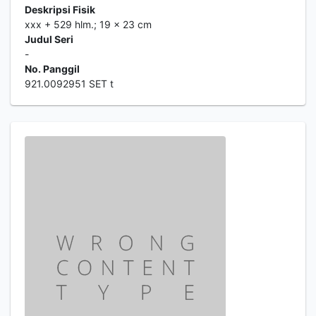
Deskripsi Fisik
xxx + 529 hlm.; 19 x 23 cm
Judul Seri
-
No. Panggil
921.0092951 SET t