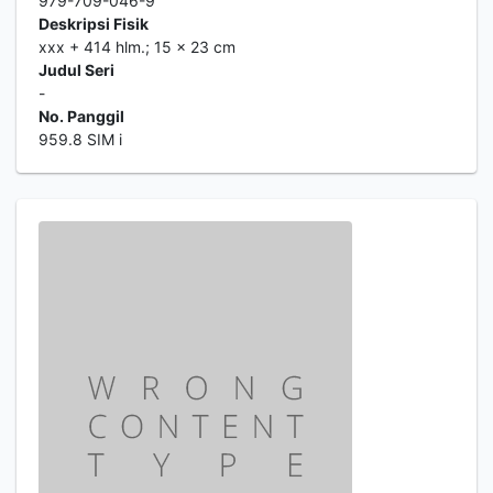
979-709-046-9
Deskripsi Fisik
xxx + 414 hlm.; 15 x 23 cm
Judul Seri
-
No. Panggil
959.8 SIM i