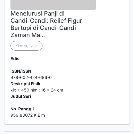
Menelurusi Panji di
Candi-Candi: Relief Figur
Bertopi di Candi-Candi
Zaman Ma…
Kieven, Lydia
Edisi
-
ISBN/ISSN
978-602-424-686-0
Deskripsi Fisik
xix + 450 hlm.; 16 x 24 cm
Judul Seri
-
No. Panggil
959.80072 KIE m