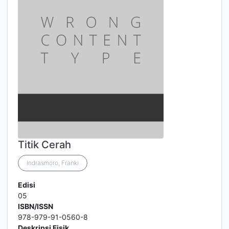
Titik Cerah
Indrasmoro, Franki
Edisi
05
ISBN/ISSN
978-979-91-0560-8
Deskripsi Fisik