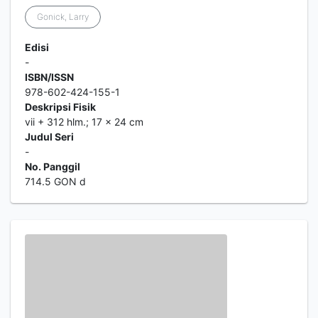
Gonick, Larry
Edisi
-
ISBN/ISSN
978-602-424-155-1
Deskripsi Fisik
vii + 312 hlm.; 17 x 24 cm
Judul Seri
-
No. Panggil
714.5 GON d