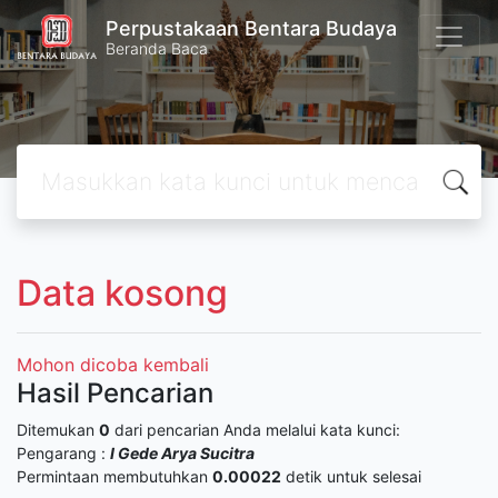
Perpustakaan Bentara Budaya
Beranda Baca
Data kosong
Mohon dicoba kembali
Hasil Pencarian
Ditemukan
0
dari pencarian Anda melalui kata kunci:
Pengarang :
I Gede Arya Sucitra
Permintaan membutuhkan
0.00022
detik untuk selesai