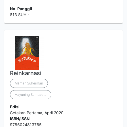
-
No. Panggil
813 SUH r
Reinkarnasi
Maman Suherman
Hayuning Sumbadra
Edisi
Cetakan Pertama, April 2020
ISBN/ISSN
9786024813765