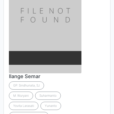
Ilange Semar
GP. Sindhunata, SJ
M. Wuryani
Suharmanto
Yovita Larasati
Yunanto