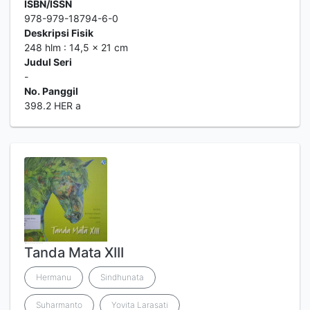
ISBN/ISSN
978-979-18794-6-0
Deskripsi Fisik
248 hlm : 14,5 x 21 cm
Judul Seri
-
No. Panggil
398.2 HER a
Tanda Mata XIII
Hermanu
Sindhunata
Suharmanto
Yovita Larasati