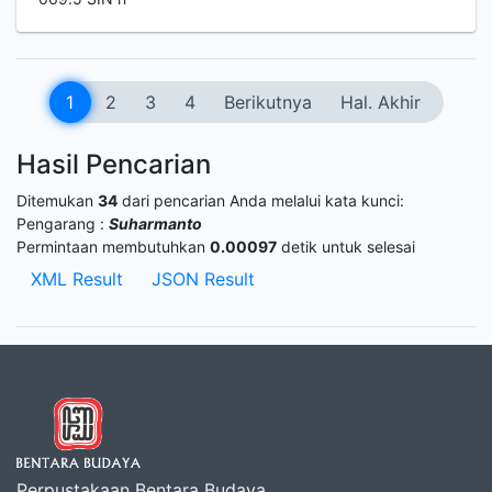
1
2
3
4
Berikutnya
Hal. Akhir
Hasil Pencarian
Ditemukan
34
dari pencarian Anda melalui kata kunci:
Pengarang :
Suharmanto
Permintaan membutuhkan
0.00097
detik untuk selesai
XML Result
JSON Result
Perpustakaan Bentara Budaya