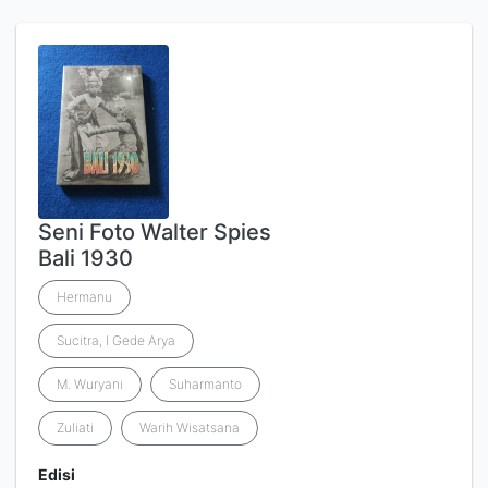
Seni Foto Walter Spies
Bali 1930
Hermanu
Sucitra, I Gede Arya
M. Wuryani
Suharmanto
Zuliati
Warih Wisatsana
Edisi