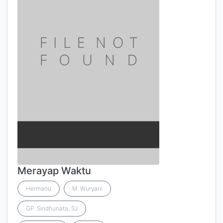
Merayap Waktu
Hermanu
M. Wuryani
GP. Sindhunata, SJ