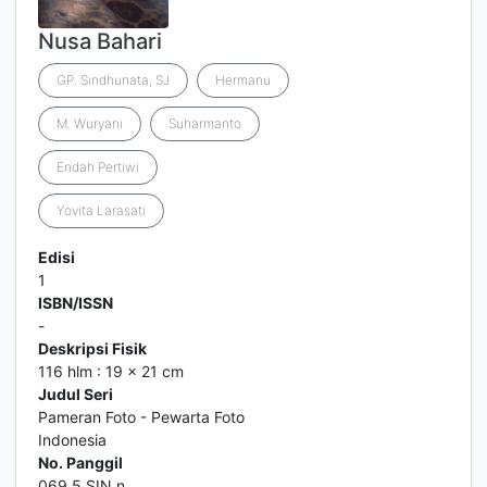
Nusa Bahari
GP. Sindhunata, SJ
Hermanu
M. Wuryani
Suharmanto
Endah Pertiwi
Yovita Larasati
Edisi
1
ISBN/ISSN
-
Deskripsi Fisik
116 hlm : 19 x 21 cm
Judul Seri
Pameran Foto - Pewarta Foto
Indonesia
No. Panggil
069.5 SIN n