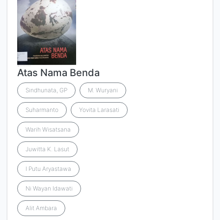
Atas Nama Benda
Sindhunata, GP
M. Wuryani
Suharmanto
Yovita Larasati
Warih Wisatsana
Juwitta K. Lasut
I Putu Aryastawa
Ni Wayan Idawati
Alit Ambara