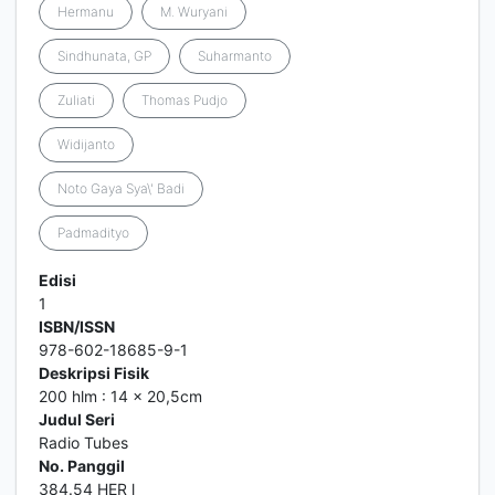
Hermanu
M. Wuryani
Sindhunata, GP
Suharmanto
Zuliati
Thomas Pudjo
Widijanto
Noto Gaya Sya\' Badi
Padmadityo
Edisi
1
ISBN/ISSN
978-602-18685-9-1
Deskripsi Fisik
200 hlm : 14 x 20,5cm
Judul Seri
Radio Tubes
No. Panggil
384.54 HER l