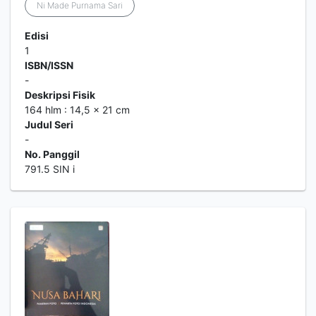
Ni Made Purnama Sari
Edisi
1
ISBN/ISSN
-
Deskripsi Fisik
164 hlm : 14,5 x 21 cm
Judul Seri
-
No. Panggil
791.5 SIN i