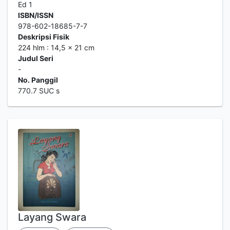
Ed 1
ISBN/ISSN
978-602-18685-7-7
Deskripsi Fisik
224 hlm : 14,5 x 21 cm
Judul Seri
-
No. Panggil
770.7 SUC s
Layang Swara