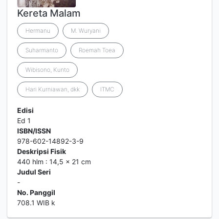
Kereta Malam
Hermanu
M. Wuryani
Suharmanto
Roemah Toea
Wibisono, Kunto
Hari Kurniawan, dkk
ITMC
Edisi
Ed 1
ISBN/ISSN
978-602-14892-3-9
Deskripsi Fisik
440 hlm : 14,5 x 21 cm
Judul Seri
-
No. Panggil
708.1 WIB k