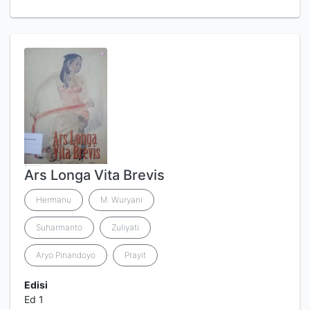
Ars Longa Vita Brevis
Hermanu
M. Wuryani
Suharmanto
Zuliyati
Aryo Pinandoyo
Prayit
Edisi
Ed 1