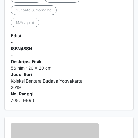
Yunanto Sutyastomo
M.Wuryani
Edisi
-
ISBN/ISSN
-
Deskripsi Fisik
56 hlm : 20 x 20 cm
Judul Seri
Koleksi Bentara Budaya Yogyakarta
2019
No. Panggil
708.1 HER t