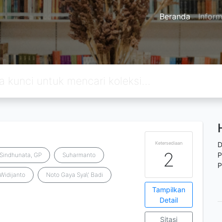
Beranda
Inform
Ketersediaan
D
2
P
Sindhunata, GP
Suharmanto
P
Widijanto
Noto Gaya Sya\' Badi
Tampilkan
Detail
Sitasi