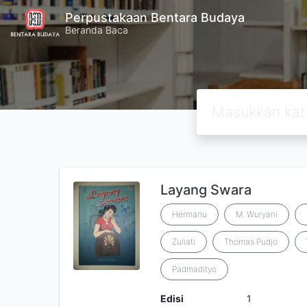
Perpustakaan Bentara Budaya
Beranda Baca
Layang Swara
Hermanu
M. Wuryani
Zuliati
Thomas Pudjo
Padmadityo
Edisi
1