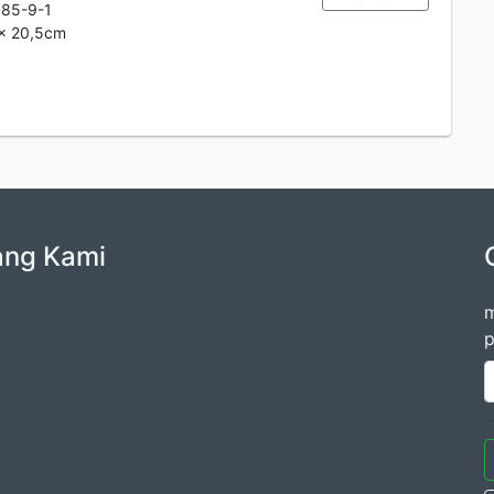
85-9-1
 x 20,5cm
ang Kami
m
p