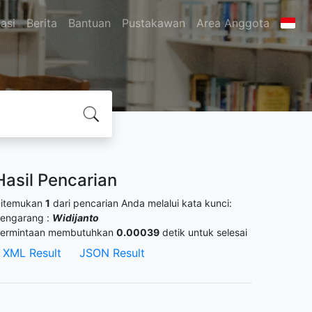
asi
Berita
Bantuan
Pustakawan
Area Anggota
Hasil Pencarian
itemukan
1
dari pencarian Anda melalui kata kunci:
engarang :
Widijanto
ermintaan membutuhkan
0.00039
detik untuk selesai
XML Result
JSON Result